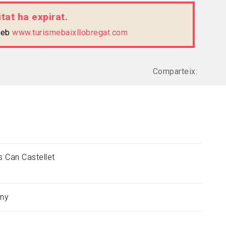
tat ha expirat.
 web
www.turismebaixllobregat.com
Comparteix:
 Can Castellet
uny