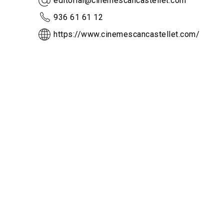
editorial@cinemescancastellet.com
936 61 61 12
https://www.cinemescancastellet.com/