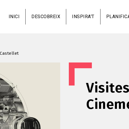
Vés
al
INICI
DESCOBREIX
INSPIRA'T
PLANIFIC
contingut
Castellet
Visite
Cineme