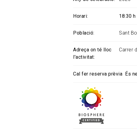
Horari
18:30 h
Població
Sant Bo
Adreça on té lloc
Carrer 
l'activitat
Cal fer reserva prèvia
És n