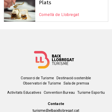
Plats
Cornellà de Llobregat
Menú
Consorci de Turisme
Destinació sostenible
Observatori de Turisme
Sala de premsa
del
Peu
Activitats Educatives
Convention Bureau
Turisme Esportiu
pie
de
Contacte
turisme@elbaixllobregat.cat