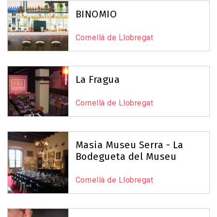
Reset Map
+
BINOMIO
−
Cornellà de Llobregat
La Fragua
Cornellà de Llobregat
Masia Museu Serra - La
Bodegueta del Museu
Cornellà de Llobregat
Leaflet
|
©
OpenStreetMap
contributors