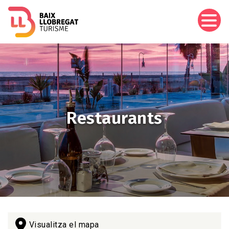
Vés
al
contingut
Imagen
Restaurants
Visualitza el mapa