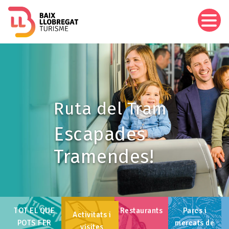
Vés
al
contingut
Imagen
Ruta del Tram
Escapades
Tramendes!
TOT EL QUE
Restaurants
Parcs i
Activitats i
POTS FER
mercats de
visites