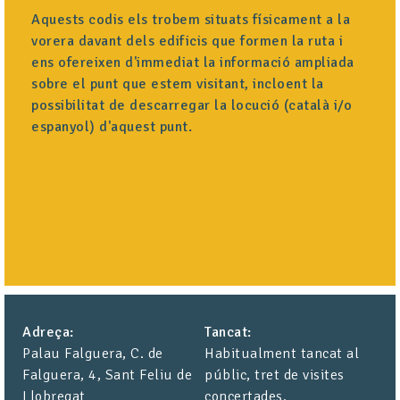
Aquests codis els trobem situats físicament a la
vorera davant dels edificis que formen la ruta i
ens ofereixen d'immediat la informació ampliada
sobre el punt que estem visitant, incloent la
possibilitat de descarregar la locució (català i/o
espanyol) d'aquest punt.
Adreça
Tancat
Palau Falguera, C. de
Habitualment tancat al
Falguera, 4, Sant Feliu de
públic, tret de visites
Llobregat
concertades.