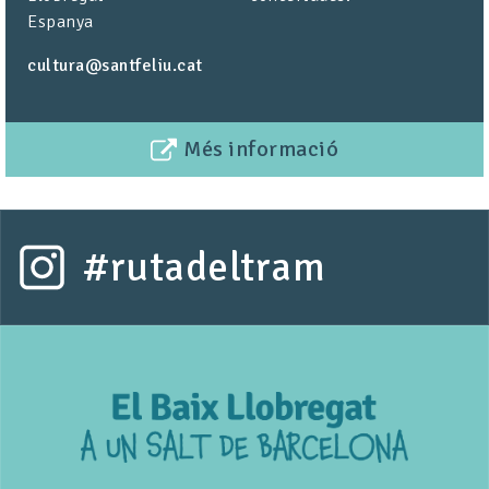
Espanya
cultura@santfeliu.cat
Més informació
#rutadeltram