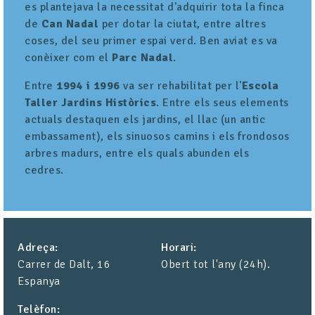
es plantejava la necessitat d'adquirir tota la finca
de
Can Nadal
per dotar la ciutat, entre altres
coses, del seu primer espai verd. Ben aviat es va
conèixer com el
Parc Nadal
.
Entre
1994 i 1996
va ser rehabilitat per l'
Escola
Taller Jardins Històrics
. Entre els seus elements
actuals destaquen els jardins, el llac (un antic
embassament), els sinuosos camins i els frondosos
arbres madurs, entre els quals abunden els
cedres.
Adreça
Horari
Carrer de Dalt, 16
Obert tot l'any (24h).
Espanya
Telèfon