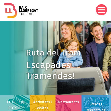
Vés
al
contingut
Imagen
Ruta del Tram
Escapades
Tramendes!
TOT EL QUE
Activitats i
Restaurants
Parcs i
POTS FER
visites
mercats de