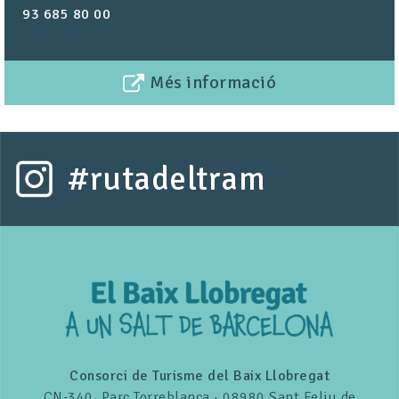
93 685 80 00
Més informació
#rutadeltram
Consorci de Turisme del Baix Llobregat
CN-340, Parc Torreblanca · 08980 Sant Feliu de