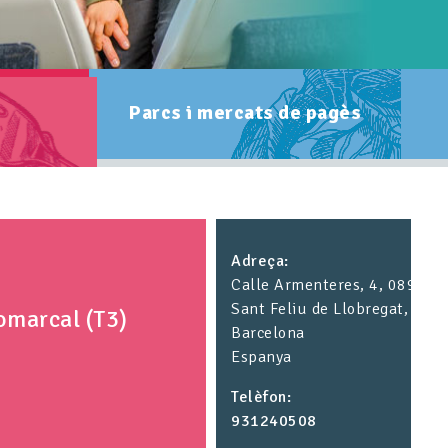
Parcs i mercats de pagès
Adreça
Calle Armenteres, 4, 08980
Sant Feliu de Llobregat,
omarcal (T3)
Barcelona
Espanya
Telèfon
931240508