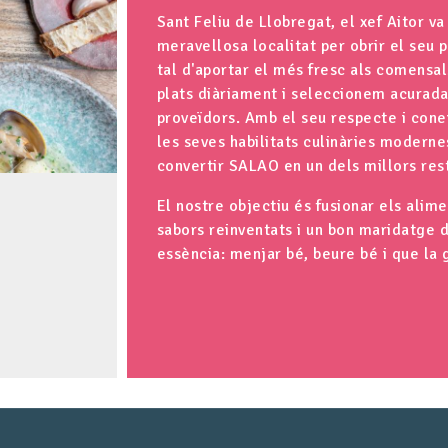
Sant Feliu de Llobregat, el xef Aitor v
meravellosa localitat per obrir el seu 
tal d'aportar el més fresc als comensa
plats diàriament i seleccionem acurad
proveïdors. Amb el seu respecte i cone
les seves habilitats culinàries modernes
convertir SALAO en un dels millors rest
El nostre objectiu és fusionar els ali
sabors reinventats i un bon maridatge d
essència: menjar bé, beure bé i que la 