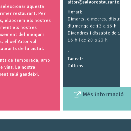
aitor@salaorestaurante.com
a seleccionar aquesta
Horari
primer restaurant. Per
Dimarts, dimecres, dijous i
ls, elaborem els nostres
diumenge de 13 a 16 h
ament els nostres
Divendres i dissabte de 13 a
ixement del menjar i
16 h i de 20 a 23 h
, el xef Aitor vol
aurants de la ciutat.
Tancat
ments de temporada, amb
Dilluns
e vins. La nostra
gent salá gaudeixi.
Més informació