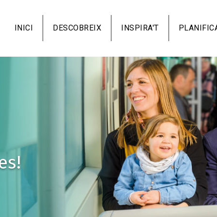
Vés
al
INICI
DESCOBREIX
INSPIRA'T
PLANIFIC
contingut
es!