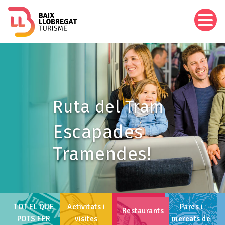
Vés
al
contingut
Imagen
Ruta del Tram
Escapades
Tramendes!
TOT EL QUE
Activitats i
Parcs i
Restaurants
POTS FER
visites
mercats de