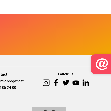
tact
Follow us
xllobregat.cat
 685 24 00