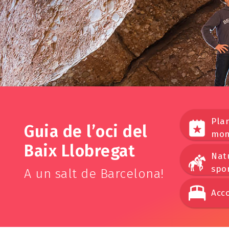
Plan
Guia de l’oci del
mon
Baix Llobregat
Nat
spo
A un salt de Barcelona!
Acc