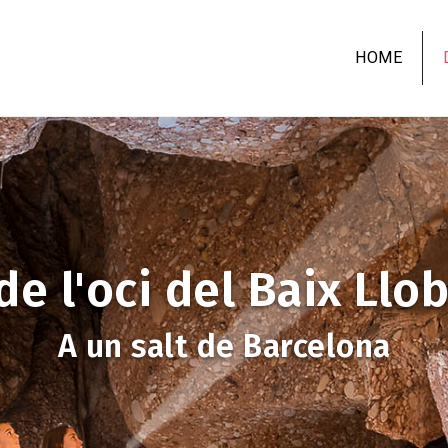
Skip
to
HOME
main
content
de l'oci del Baix Llo
A un salt de Barcelona