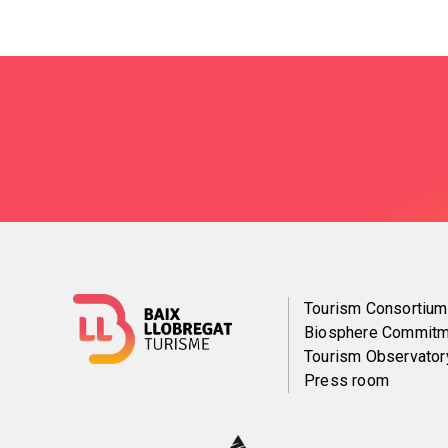
Menú
Tourism Consortium
Biosphere Commitm
del
Tourism Observator
Press room
pie