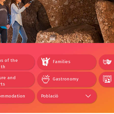
s of the
Families
th
ure and
Gastronomy
rts
ommodation