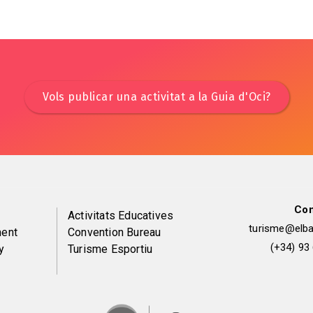
Vols publicar una activitat a la Guia d'Oci?
Con
Peu
Activitats Educatives
turisme@elbai
ent
Convention Bureau
de
(+34) 93
y
Turisme Esportiu
pàgina