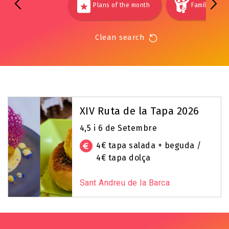
Plans of the month
Families
Clean search
XIV Ruta de la Tapa 2026
4,5 i 6 de Setembre
4€ tapa salada + beguda /
4€ tapa dolça
Sant Andreu de la Barca