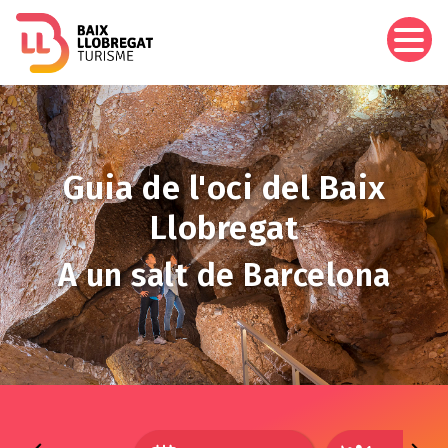
Skip
to
main
content
Image
Guia de l'oci del Baix
Llobregat
A un salt de Barcelona