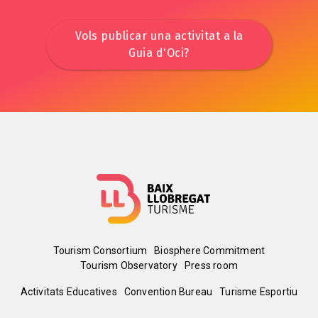
Vols publicar una activitat a la
Guia d'Oci?
Menú
Tourism Consortium
Biosphere Commitment
Tourism Observatory
Press room
del
Peu
Activitats Educatives
Convention Bureau
Turisme Esportiu