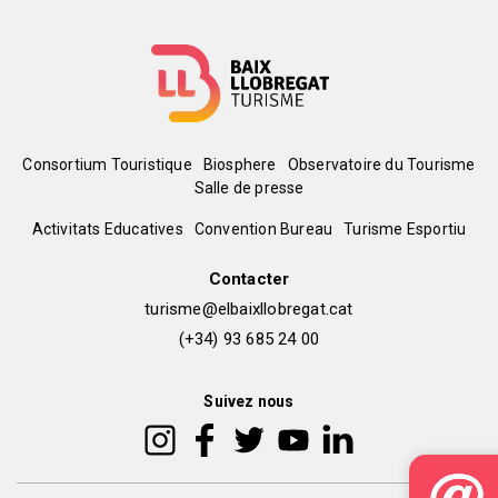
Menú
Consortium Touristique
Biosphere
Observatoire du Tourisme
Salle de presse
del
Peu
Activitats Educatives
Convention Bureau
Turisme Esportiu
pie
de
Contacter
turisme@elbaixllobregat.cat
pàgina
(+34) 93 685 24 00
2
Suivez nous