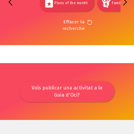
Plans of the month
Families
Effacer la
recherche
Vols publicar una activitat a la
Guia d'Oci?