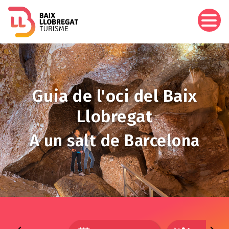
Aller
au
contenu
principal
Image
Guia de l'oci del Baix
Llobregat
A un salt de Barcelona