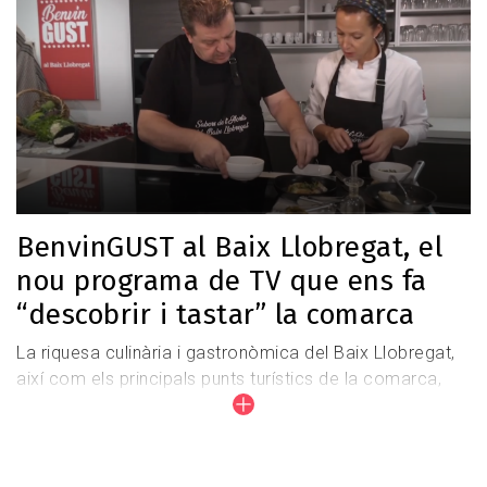
BenvinGUST al Baix Llobregat, el
nou programa de TV que ens fa
“descobrir i tastar” la comarca
La riquesa culinària i gastronòmica del Baix Llobregat,
així com els principals punts turístics de la comarca,
són els grans protagonistes de la nova sèrie de
televisió BenvinGUST al Baix Llobregat emesa per ETV
Televisió del Llobregat.