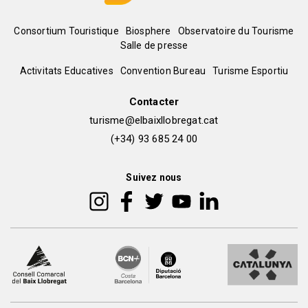
Menú
Consortium Touristique
Biosphere
Observatoire du Tourisme
Salle de presse
del
Peu
Activitats Educatives
Convention Bureau
Turisme Esportiu
pie
de
Contacter
turisme@elbaixllobregat.cat
pàgina
(+34) 93 685 24 00
2
Suivez nous