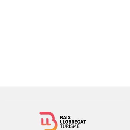
Impulsada pel Consell Comarcal del Baix Llobregat i el
Consorci de Turisme amb el suport de la Diputació de
Barcelona, i conduïda pel comunicador i actor Jordi LP,
aquesta primera sèrie recorre 13 municipis de la
comarca a través de la cuina i dels plats que xefs
del
col·lectiu Sabors de l'Horta
elaboren amb els
productes del Parc Agrari del Baix Llobregat.
Troba els capítols aquí