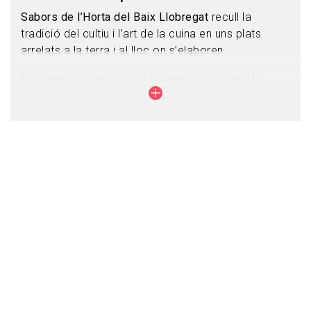
Sabors de l’Horta del Baix Llobregat
recull la
tradició del cultiu i l’art de la cuina en uns plats
arrelats a la terra i al lloc on s’elaboren.
Els experts cuiners de la comarca ofereixen la
possibilitat de degustar plats, ja sigui en l’estil més
tradicional o en la vessant més creativa de la cuina,
en què algun d’aquests productes -identificats com
a Producte Fresc del Parc Agrari del Baix
Llobregat- n’és el protagonista.
Bon profit!
Restaurants Sabors de l'Horta
Guia Restaurants Sabors de l'Horta 2026