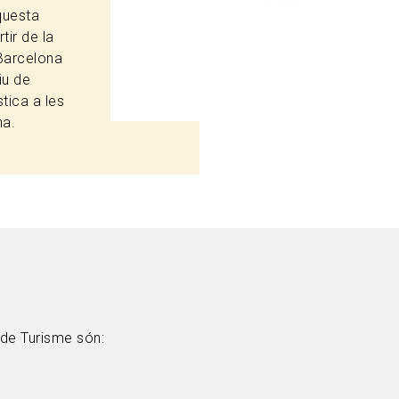
questa
tir de la
Barcelona
iu de
stica a les
na.
 de Turisme són: