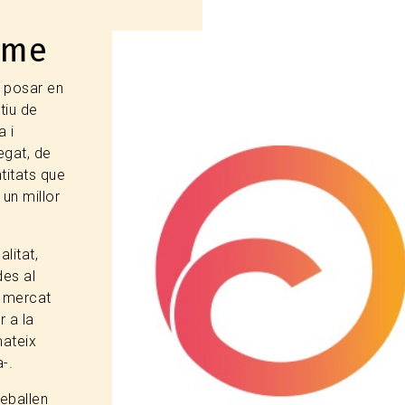
sme
Image
a posar en
tiu de
 i
egat, de
titats que
 un millor
litat,
des al
u mercat
r a la
mateix
-.
eballen