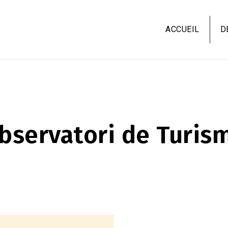
Aller
au
ACCUEIL
D
contenu
principal
bservatori de Turis