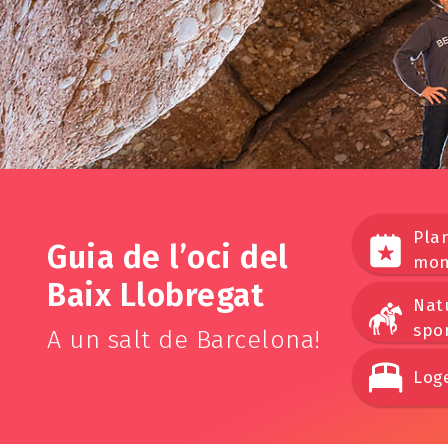
Plan
Guia de l’oci del
mon
Baix Llobregat
Nat
spo
A un salt de Barcelona!
Log