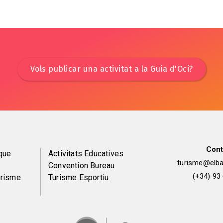
Vols publicar una activitat a la Guia d'Oci?
Cont
Peu
que
Activitats Educatives
turisme@elbai
Convention Bureau
de
(+34) 93
urisme
Turisme Esportiu
pàgina