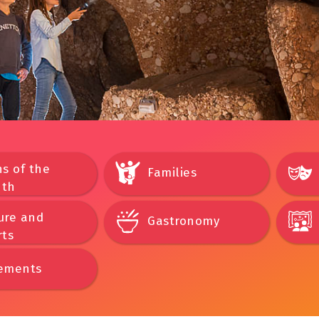
s of the
Families
th
ure and
Gastronomy
rts
ements