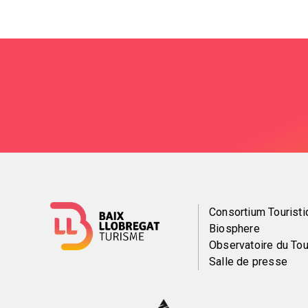
Menú
Consortium Touristi
Biosphere
del
Observatoire du To
Salle de presse
pie