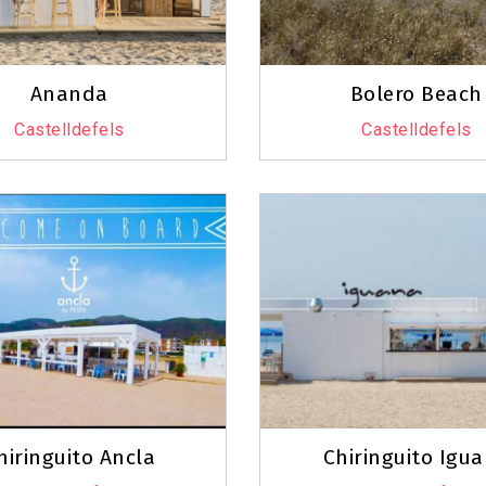
Ananda
Bolero Beach
Castelldefels
Castelldefels
hiringuito Ancla
Chiringuito Igu