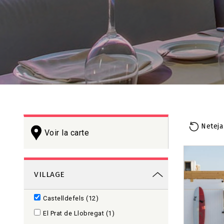
Neteja
Voir la carte
+
−
VILLAGE
Castelldefels
(12)
El Prat de Llobregat
(1)