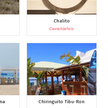
Chalito
Castelldefels
Leaflet
|
©
OpenStreetMap
contributors
ana
Chiringuito Tibu-Ron