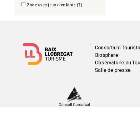
Zone avec jeux d'enfants
(7)
Menú
Consortium Touristi
Biosphere
del
Observatoire du To
Salle de presse
pie
Peu
Menti