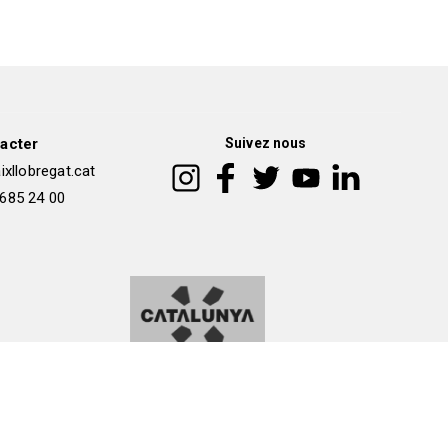
acter
Suivez nous
xllobregat.cat
 685 24 00
okies