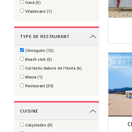
Gavà
(3)
Viladecans
(1)
TYPE DE RESTAURANT
Chiringuito
(12)
Beach club
(3)
Col.lectiu Sabors de l'Horta
(6)
Masia
(1)
Restaurant
(35)
CUISINE
C
Calçotades
(0)