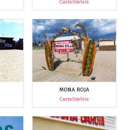
Castelldefels
MONA ROJA
Castelldefels