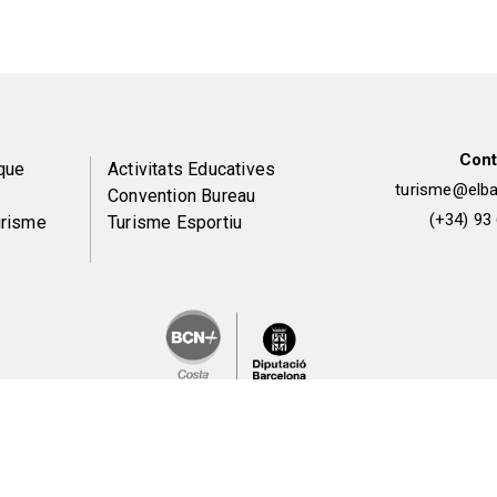
Cont
Peu
que
Activitats Educatives
turisme@elbai
Convention Bureau
de
(+34) 93
urisme
Turisme Esportiu
pàgina
2
ons légales et politique de confidentialité
Politique de co