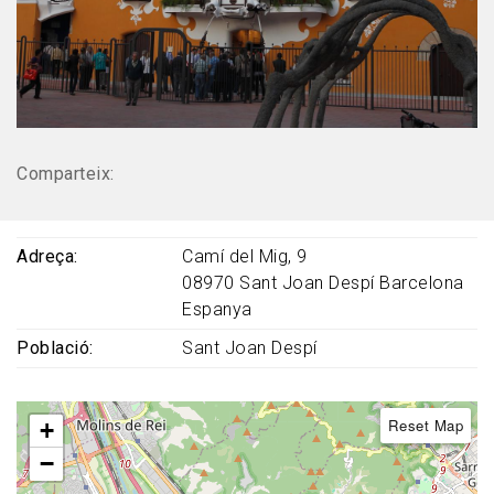
Comparteix:
Adreça
Camí del Mig, 9
08970
Sant Joan Despí
Barcelona
Espanya
Població
Sant Joan Despí
Reset Map
+
−