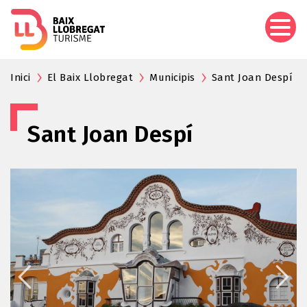
Vés
al
contingut
Inici
El Baix Llobregat
Municipis
Sant Joan Despí
Sant Joan Despí