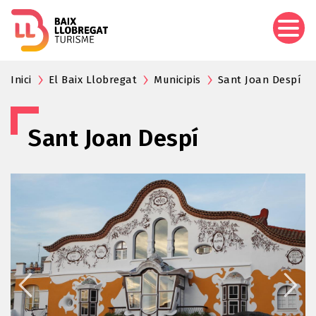
Pasar
al
contenido
principal
Inici
El Baix Llobregat
Municipis
Sant Joan Despí
Sant Joan Despí