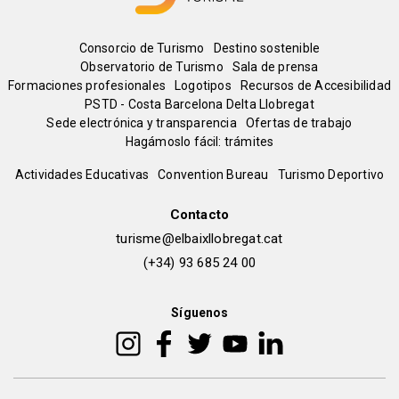
Menú
Consorcio de Turismo
Destino sostenible
Observatorio de Turismo
Sala de prensa
del
Formaciones profesionales
Logotipos
Recursos de Accesibilidad
PSTD - Costa Barcelona Delta Llobregat
Sede electrónica y transparencia
Ofertas de trabajo
pie
Hagámoslo fácil: trámites
Peu
Actividades Educativas
Convention Bureau
Turismo Deportivo
de
Contacto
turisme@elbaixllobregat.cat
pàgina
(+34) 93 685 24 00
2
Síguenos