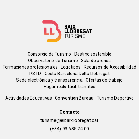
Menú
Consorcio de Turismo
Destino sostenible
Observatorio de Turismo
Sala de prensa
del
Formaciones profesionales
Logotipos
Recursos de Accesibilidad
PSTD - Costa Barcelona Delta Llobregat
Sede electrónica y transparencia
Ofertas de trabajo
pie
Hagámoslo fácil: trámites
Peu
Actividades Educativas
Convention Bureau
Turismo Deportivo
de
Contacto
turisme@elbaixllobregat.cat
pàgina
(+34) 93 685 24 00