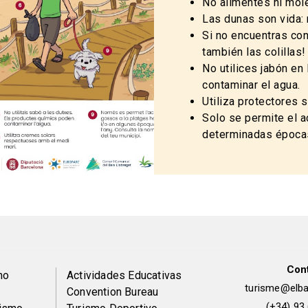
No alimentes ni mole
Las dunas son vida: 
Si no encuentras cont
también las colillas!
No utilices jabón e
contaminar el agua.
Utiliza protectores 
Solo se permite el a
determinadas épocas 
Con
Peu
mo
Actividades Educativas
turisme@elbai
Convention Bureau
(+34) 93