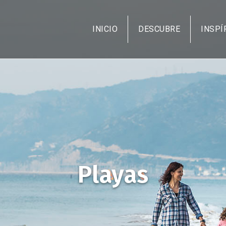
Pasar
al
INICIO
DESCUBRE
INSPÍ
contenido
principal
Playas