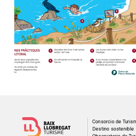
Menú
Consorcio de Turis
Destino sostenible