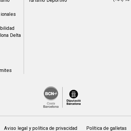
de
rismo
Turismo Deportivo
pàgina
ionales
2
bilidad
lona Delta
ámites
Aviso legal y política de privacidad
Política de galletas