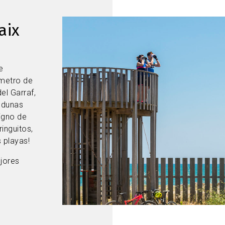
Imagen
aix
e
ómetro de
el Garraf,
 dunas
igno de
inguitos,
 playas!
jores