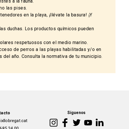
stes a la fauna.
no las pises.
enedores en la playa, ¡llévate la basura! ¡Y
n las duchas. Los productos químicos pueden
solares respetuosos con el medio marino.
cceso de perros a las playas habilitadas y/o en
del año. Consulta la normativa de tu municipio.
tacto
Síguenos
xllobregat.cat
 685 24 00