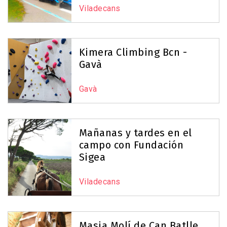
Viladecans
Kimera Climbing Bcn -
Gavà
Gavà
Mañanas y tardes en el
campo con Fundación
Sigea
Viladecans
Masia Molí de Can Batlle