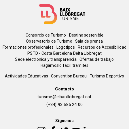
Menú
Consorcio de Turismo
Destino sostenible
Observatorio de Turismo
Sala de prensa
del
Formaciones profesionales
Logotipos
Recursos de Accesibilidad
PSTD - Costa Barcelona Delta Llobregat
Sede electrónica y transparencia
Ofertas de trabajo
pie
Hagámoslo fácil: trámites
Peu
Actividades Educativas
Convention Bureau
Turismo Deportivo
de
Contacto
turisme@elbaixllobregat.cat
pàgina
(+34) 93 685 24 00
2
Síguenos