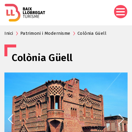
Vés
al
contingut
Inici
Patrimoni i Modernisme
Colònia Güell
Colònia Güell