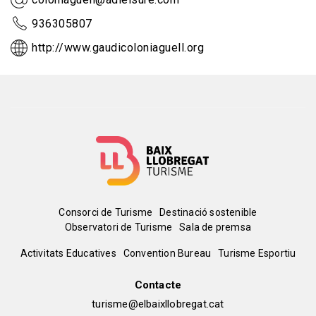
936305807
http://www.gaudicoloniaguell.org
Menú
Consorci de Turisme
Destinació sostenible
Observatori de Turisme
Sala de premsa
del
Peu
Activitats Educatives
Convention Bureau
Turisme Esportiu
pie
de
Contacte
turisme@elbaixllobregat.cat