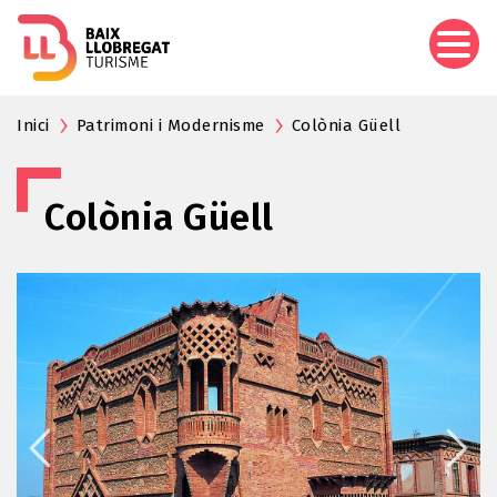
Aller
au
contenu
principal
Inici
Patrimoni i Modernisme
Colònia Güell
Colònia Güell