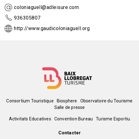
coloniaguell@adleisure.com
936305807
http://www.gaudicoloniaguell.org
Menú
Consortium Touristique
Biosphere
Observatoire du Tourisme
Salle de presse
del
Peu
Activitats Educatives
Convention Bureau
Turisme Esportiu
pie
de
Contacter