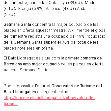
del trimestre) han estat: Catalunya (39,6%); Madrid
(6,1%); França (5,9%); València (4,6%) i Andalusia
(3,7%).
Setmana Santa
concentra la major ocupació de les
places en oferta aquest trimestre. Així, mentre el global
del trimestre registra una ocupació del 49%, l’ocupació
de la Setmana Santa
supera el 76%
del total de les
places hoteleres en oferta.
El Baix Llobregat es situa com
la primera comarca de
Barcelona amb major ocupació
de les places en oferta
aquesta Setmana Santa.
Podeu consultar l'apartat
Observatori de Turisme del
Baix Llobregat
en el següent enllaç:
http://turisme.elbaixllobregat.cat/observatori-de-
turisme