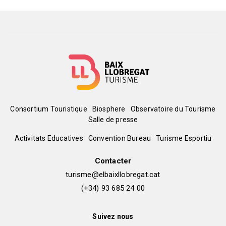
Menú
Consortium Touristique
Biosphere
Observatoire du Tourisme
Salle de presse
del
Peu
Activitats Educatives
Convention Bureau
Turisme Esportiu
pie
de
Contacter
turisme@elbaixllobregat.cat
pàgina
(+34) 93 685 24 00
2
Suivez nous