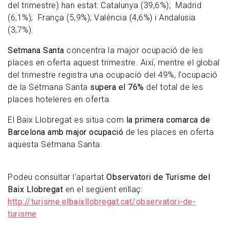
del trimestre) han estat: Catalunya (39,6%); Madrid
(6,1%); França (5,9%); València (4,6%) i Andalusia
(3,7%).
Setmana Santa
concentra la major ocupació de les
places en oferta aquest trimestre. Així, mentre el global
del trimestre registra una ocupació del 49%, l’ocupació
de la Setmana Santa
supera el 76%
del total de les
places hoteleres en oferta.
El Baix Llobregat es situa com
la primera comarca de
Barcelona amb major ocupació
de les places en oferta
aquesta Setmana Santa.
Podeu consultar l'apartat
Observatori de Turisme del
Baix Llobregat
en el següent enllaç:
http://turisme.elbaixllobregat.cat/observatori-de-
turisme