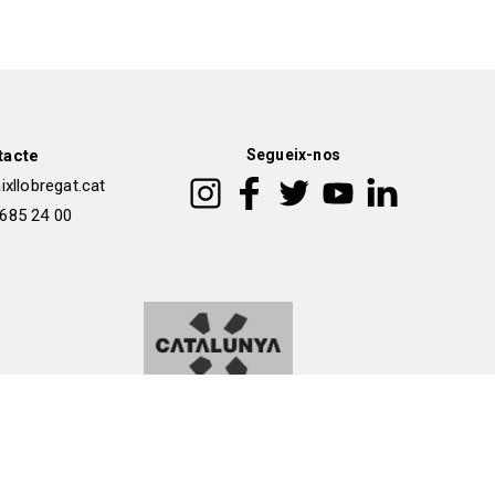
tacte
Segueix-nos
xllobregat.cat
 685 24 00