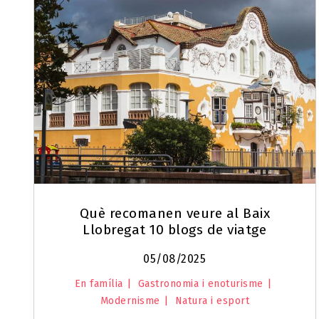
Què recomanen veure al Baix
Llobregat 10 blogs de viatge
05/08/2025
En família
Gastronomia i enoturisme
Modernisme
Natura i esport