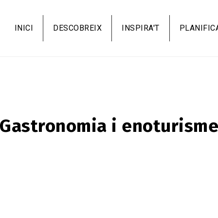
Vés
al
INICI
DESCOBREIX
INSPIRA'T
PLANIFIC
contingut
Gastronomia i enoturism