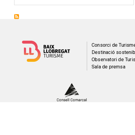
Menú
Consorci de Turism
Destinació sostenib
del
Observatori de Tur
Sala de premsa
pie
Peu