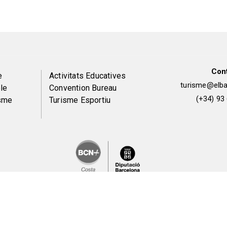
Con
Peu
e
Activitats Educatives
turisme@elbai
le
Convention Bureau
de
(+34) 93
isme
Turisme Esportiu
pàgina
2
Avís legal i política de privacitat
Política de galetes