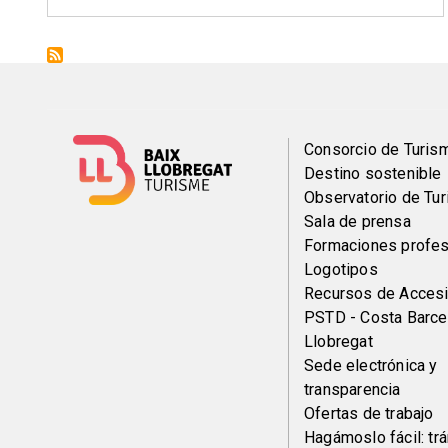
Menú
Consorcio de Turis
Destino sostenible
del
Observatorio de Tu
Sala de prensa
pie
Formaciones profes
Logotipos
Recursos de Accesi
PSTD - Costa Barce
Llobregat
Sede electrónica y
transparencia
Ofertas de trabajo
Hagámoslo fácil: tr