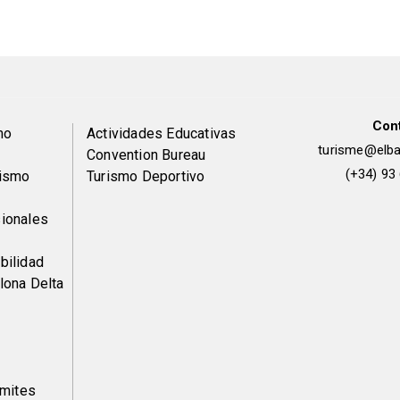
Con
Peu
mo
Actividades Educativas
turisme@elbai
Convention Bureau
de
(+34) 93
rismo
Turismo Deportivo
pàgina
ionales
2
bilidad
lona Delta
ámites