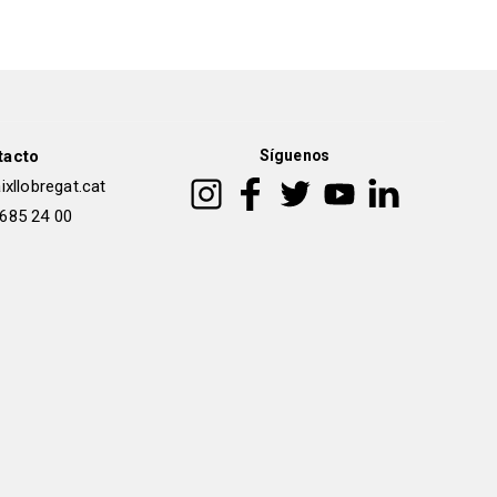
tacto
Síguenos
xllobregat.cat
 685 24 00