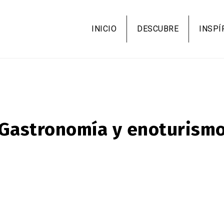
Pasar
al
INICIO
DESCUBRE
INSPÍ
contenido
principal
Gastronomía y enoturism