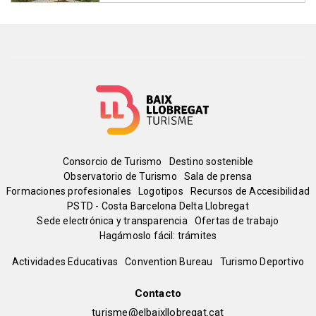
Menú
Consorcio de Turismo
Destino sostenible
Observatorio de Turismo
Sala de prensa
del
Formaciones profesionales
Logotipos
Recursos de Accesibilidad
PSTD - Costa Barcelona Delta Llobregat
Sede electrónica y transparencia
Ofertas de trabajo
pie
Hagámoslo fácil: trámites
Peu
Actividades Educativas
Convention Bureau
Turismo Deportivo
de
Contacto
turisme@elbaixllobregat.cat