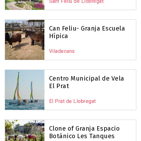
Sant Feliu de Llobregat
8
9
Can Feliu- Granja Escuela
Leaflet
|
©
OpenStreetMap
contributors
Hípica
Viladecans
Centro Municipal de Vela
El Prat
El Prat de Llobregat
Clone of Granja Espacio
Botánico Les Tanques