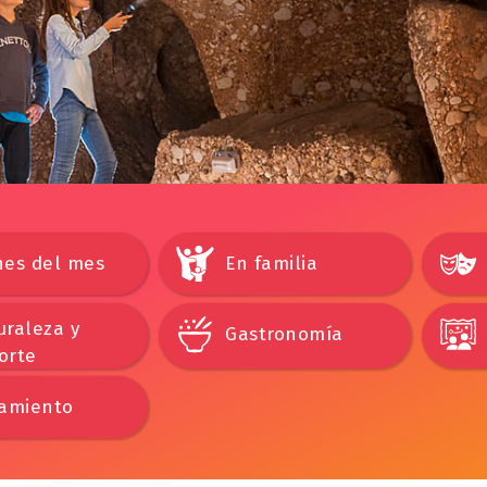
nes del mes
En familia
uraleza y
Gastronomía
orte
jamiento