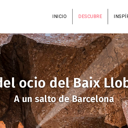
Pasar
al
INICIO
DESCUBRE
INSPÍ
contenido
principal
del ocio del Baix Llo
A un salto de Barcelona