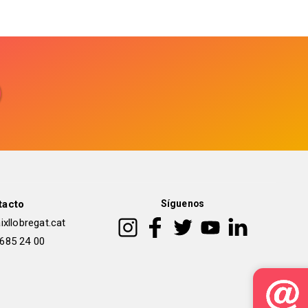
tacto
Síguenos
xllobregat.cat
 685 24 00