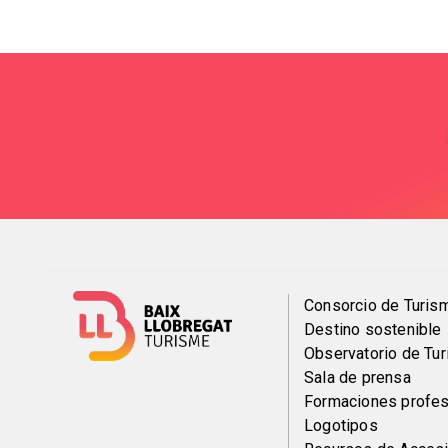
Menú
Consorcio de Turis
Destino sostenible
del
Observatorio de Tu
Sala de prensa
pie
Formaciones profes
Logotipos