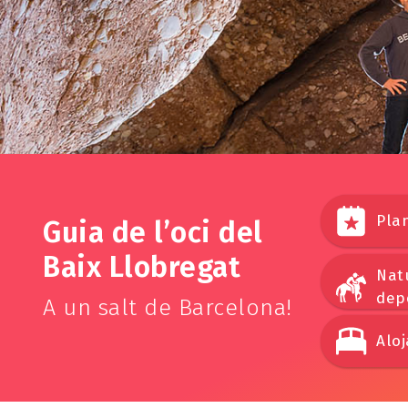
Pla
Guia de l’oci del
Baix Llobregat
Nat
dep
A un salt de Barcelona!
Alo