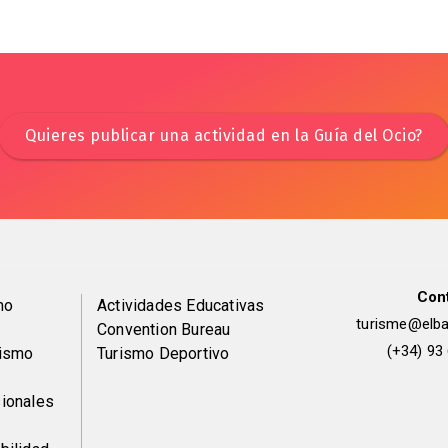
Quieres publicar una actividad en la Guía del Ocio?
Con
Peu
mo
Actividades Educativas
turisme@elbai
Convention Bureau
de
(+34) 93
rismo
Turismo Deportivo
pàgina
ionales
2