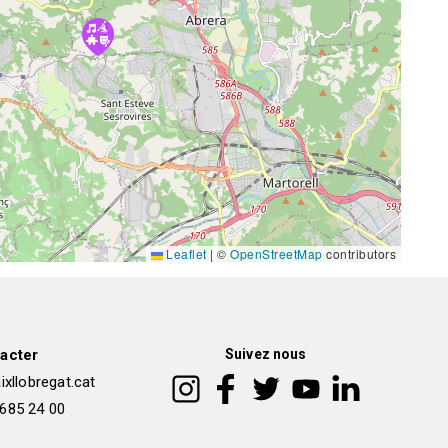
Leaflet
|
©
OpenStreetMap
contributors
acter
Suivez nous
xllobregat.cat
 685 24 00