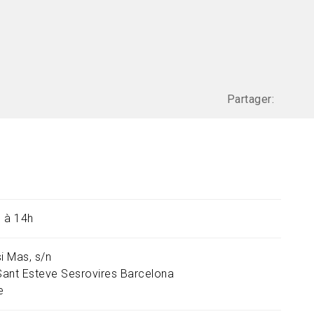
Partager:
 à 14h
i Mas, s/n
Sant Esteve Sesrovires
Barcelona
e