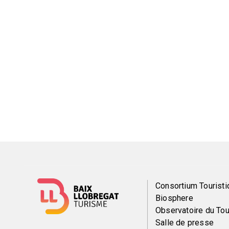
Menú
Consortium Touristi
Biosphere
del
Observatoire du To
Salle de presse