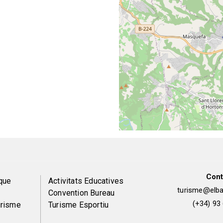
Cont
Peu
que
Activitats Educatives
turisme@elbai
Convention Bureau
de
(+34) 93
urisme
Turisme Esportiu