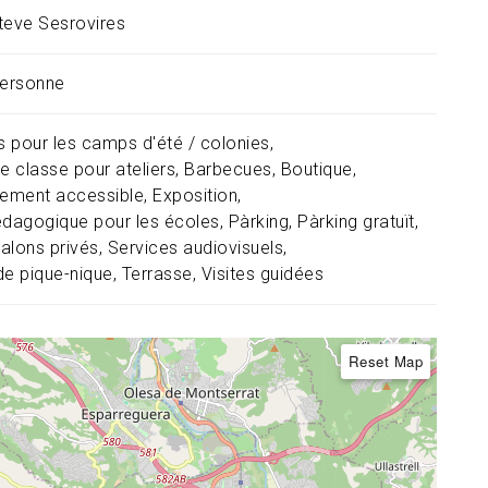
teve Sesrovires
personne
és pour les camps d'été / colonies
e classe pour ateliers
Barbecues
Boutique
sement accessible
Exposition
édagogique pour les écoles
Pàrking
Pàrking gratuït
alons privés
Services audiovisuels
de pique-nique
Terrasse
Visites guidées
Reset Map