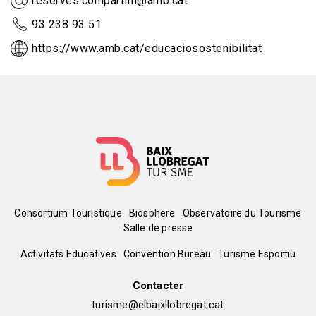
reserves.compartim@amb.cat
93 238 93 51
https://www.amb.cat/educaciosostenibilitat
Menú
Consortium Touristique
Biosphere
Observatoire du Tourisme
Salle de presse
del
Peu
Activitats Educatives
Convention Bureau
Turisme Esportiu
pie
de
Contacter
turisme@elbaixllobregat.cat