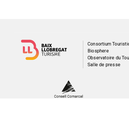
Menú
Consortium Touristi
Biosphere
del
Observatoire du To
Salle de presse
pie
Peu
Menti