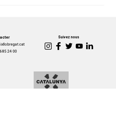
acter
Suivez nous
xllobregat.cat
 685 24 00
okies