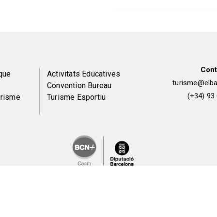
Cont
Peu
que
Activitats Educatives
turisme@elbai
Convention Bureau
de
(+34) 93
urisme
Turisme Esportiu
pàgina
2
ons légales et politique de confidentialité
Politique de co