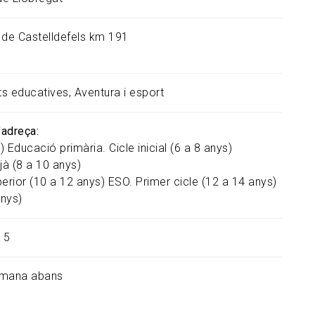
 de Castelldefels km 191
ats educatives
Aventura i esport
s’adreça
)
Educació primària. Cicle inicial (6 a 8 anys)
jà (8 a 10 anys)
erior (10 a 12 anys)
ESO. Primer cicle (12 a 14 anys)
anys)
5
tmana abans