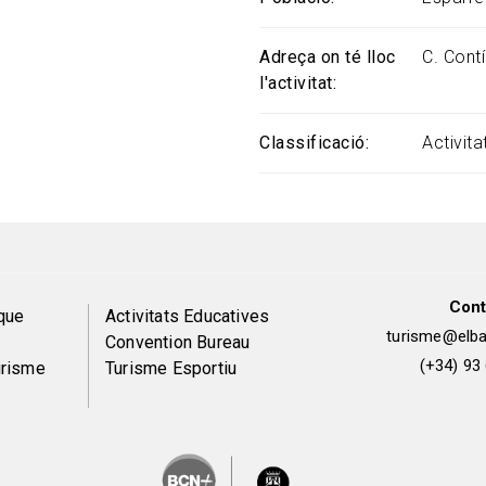
Adreça on té lloc
C. Contí
l'activitat
Classificació
Activit
Cont
Peu
que
Activitats Educatives
turisme@elbai
Convention Bureau
de
(+34) 93
urisme
Turisme Esportiu
pàgina
2