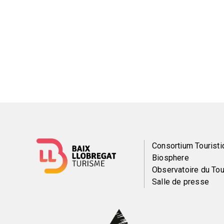
Menú
Consortium Touristi
Biosphere
del
Observatoire du To
Salle de presse
pie