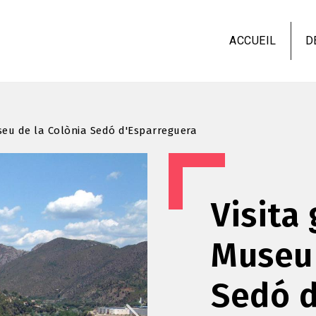
Aller
au
ACCUEIL
D
contenu
principal
useu de la Colònia Sedó d'Esparreguera
Visita
Museu 
Sedó d