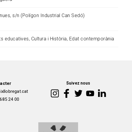
nues, s/n (Polígon Industrial Can Sedó)
ats educatives
Cultura i Història
Edat contemporània
acter
Suivez nous
xllobregat.cat
 685 24 00