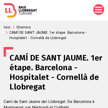
Aller
au
contenu
principal
Inici
Chemins
CAMÍ DE SANT JAUME. 1er étape. Barcelona -
Hospitalet - Cornellà de Llobregat
CAMÍ DE SANT JAUME. 1er
étape. Barcelona -
Hospitalet - Cornellà de
Llobregat
Camí de Sant Jaume del Llobregat. De Barcelona à
Montserrat, par Martorell et Collbató