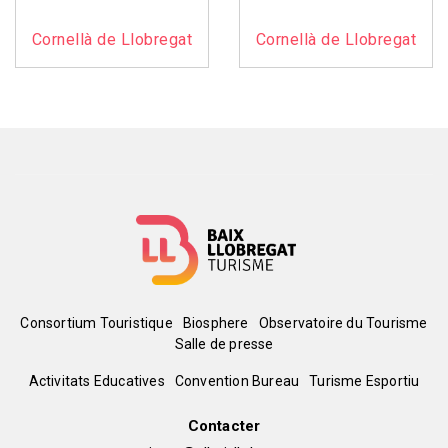
Cornellà de Llobregat
Cornellà de Llobregat
Menú
Consortium Touristique
Biosphere
Observatoire du Tourisme
Salle de presse
del
Peu
Activitats Educatives
Convention Bureau
Turisme Esportiu
pie
de
Contacter