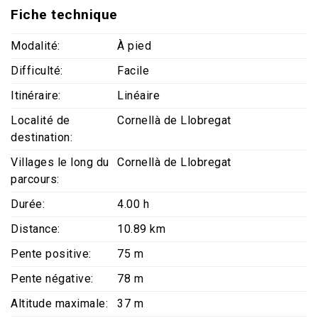
Fiche technique
Modalité
À pied
Difficulté
Facile
Itinéraire
Linéaire
Localité de
Cornellà de Llobregat
destination
Villages le long du
Cornellà de Llobregat
parcours
Durée
4.00 h
Distance
10.89 km
Pente positive
75 m
Pente négative
78 m
Altitude maximale
37 m