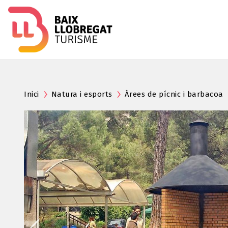
Inici
Natura i esports
Àrees de pícnic i barbacoa