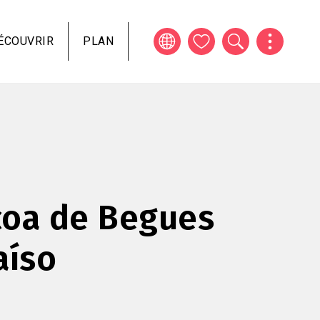
ÉCOUVRIR
PLAN
coa de Begues
aíso