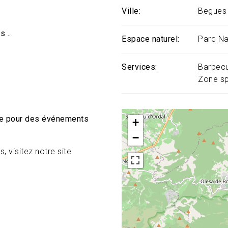
Ville
Begues
 ...
Espace naturel
Parc Na
Services
Barbec
Zone sp
pe pour des événements
+
−
, visitez notre site