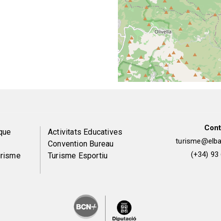
Cont
Peu
que
Activitats Educatives
turisme@elbai
Convention Bureau
de
(+34) 93
urisme
Turisme Esportiu
pàgina
2