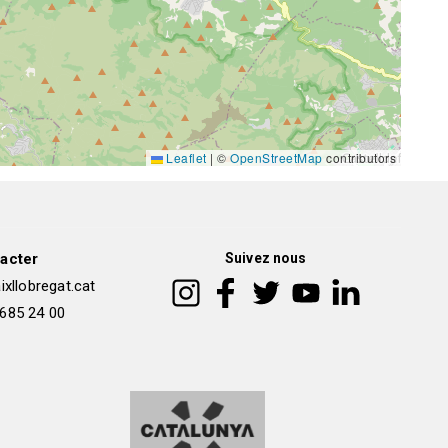
Leaflet
|
©
OpenStreetMap
contributors
acter
Suivez nous
xllobregat.cat
 685 24 00