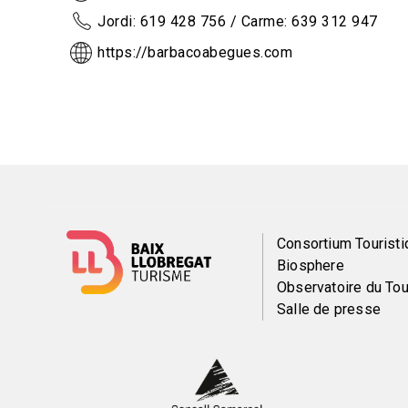
Jordi: 619 428 756 / Carme: 639 312 947
https://barbacoabegues.com
Menú
Consortium Touristi
Biosphere
del
Observatoire du To
Salle de presse
pie