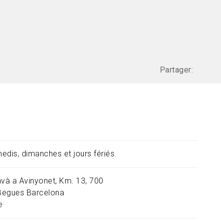
Partager:
edis, dimanches et jours fériés.
avà a Avinyonet, Km. 13, 700
Begues
Barcelona
e