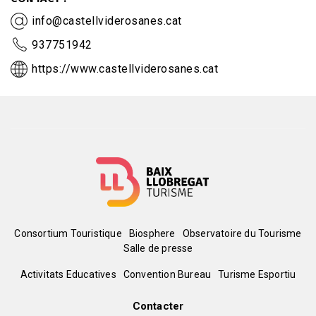
info@castellviderosanes.cat
937751942
https://www.castellviderosanes.cat
Menú
Consortium Touristique
Biosphere
Observatoire du Tourisme
Salle de presse
del
Peu
Activitats Educatives
Convention Bureau
Turisme Esportiu
pie
de
Contacter