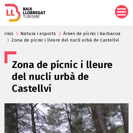
Aller
au
contenu
principal
Inici
Natura i esports
Àrees de pícnic i barbacoa
Zona de pícnic i lleure del nucli urbà de Castellví
Zona de pícnic i lleure
del nucli urbà de
Castellví