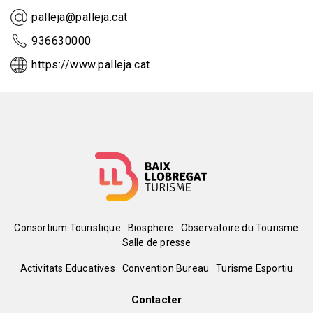
palleja@palleja.cat
936630000
https://www.palleja.cat
Menú
Consortium Touristique
Biosphere
Observatoire du Tourisme
Salle de presse
del
Peu
Activitats Educatives
Convention Bureau
Turisme Esportiu
pie
de
Contacter