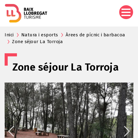
Aller
au
contenu
principal
Inici
Natura i esports
Àrees de pícnic i barbacoa
Zone séjour La Torroja
Zone séjour La Torroja