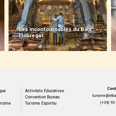
Les incontournables du Baix
Llobregat
Cont
Peu
que
Activitats Educatives
turisme@elbai
Convention Bureau
de
(+34) 93
urisme
Turisme Esportiu