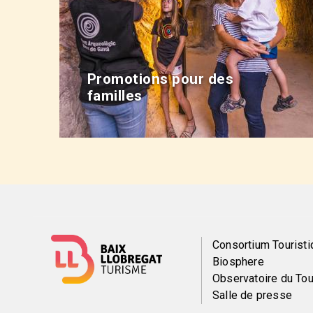
Promotions pour des
familles
Menú
Consortium Touristi
Biosphere
del
Observatoire du To
Salle de presse