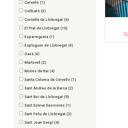
Cervelló
(1)
Collbató
(3)
Cornellà de Llobregat
(6)
El Prat de Llobregat
(10)
C
Esparreguera
(1)
Esplugues de Llobregat
(4)
Gavà
(4)
Martorell
(2)
Molins de Rei
(4)
Santa Coloma de Cervelló
(1)
Sant Andreu de la Barca
(2)
Sant Boi de Llobregat
(9)
Sant Esteve Sesrovires
(1)
Sant Feliu de Llobregat
(2)
Sant Joan Despí
(4)