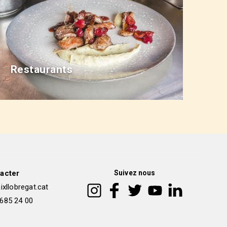
Restaurants
acter
Suivez nous
xllobregat.cat
 685 24 00