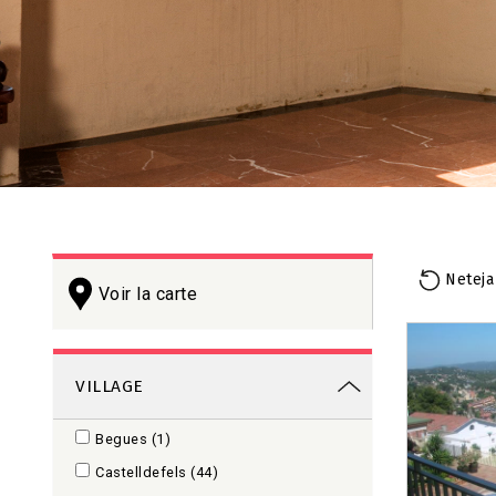
Neteja
Voir la carte
+
−
VILLAGE
Begues
(1)
Castelldefels
(44)