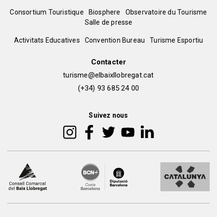
Menú
Consortium Touristique
Biosphere
Observatoire du Tourisme
Salle de presse
del
Peu
Activitats Educatives
Convention Bureau
Turisme Esportiu
pie
de
Contacter
turisme@elbaixllobregat.cat
pàgina
(+34) 93 685 24 00
2
Suivez nous