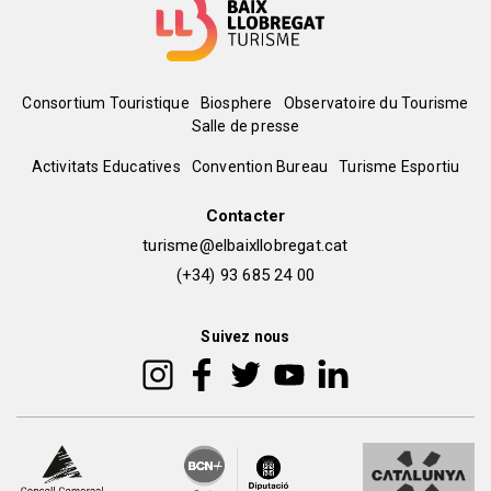
Menú
Consortium Touristique
Biosphere
Observatoire du Tourisme
Salle de presse
del
Peu
Activitats Educatives
Convention Bureau
Turisme Esportiu
pie
de
Contacter
turisme@elbaixllobregat.cat
pàgina
(+34) 93 685 24 00
2
Suivez nous