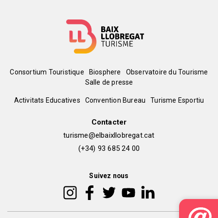
Menú
Consortium Touristique
Biosphere
Observatoire du Tourisme
Salle de presse
del
Peu
Activitats Educatives
Convention Bureau
Turisme Esportiu
pie
de
Contacter
turisme@elbaixllobregat.cat
pàgina
(+34) 93 685 24 00
2
Suivez nous