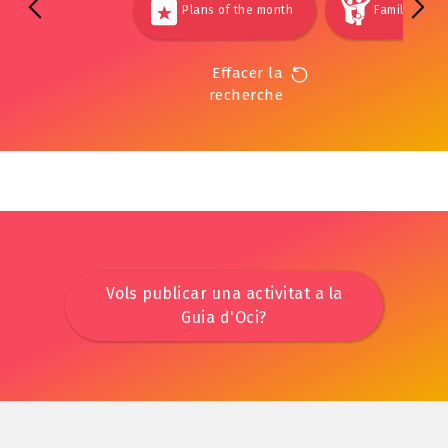
Plans of the month
Families
Effacer la
recherche
Vols publicar una activitat a la
Guia d'Oci?