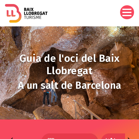
Aller
au
contenu
principal
Image
Guia de l'oci del Baix
Llobregat
A un salt de Barcelona