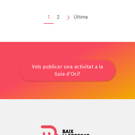
Pagination
1
2
Page
Última
Dernière
suivante
page
Vols publicar una activitat a la
Guia d'Oci?