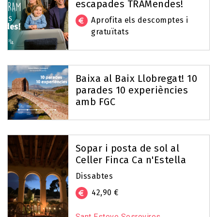
escapades TRAMendes!
Aprofita els descomptes i
gratuïtats
Baixa al Baix Llobregat! 10
parades 10 experiències
amb FGC
Sopar i posta de sol al
Celler Finca Ca n'Estella
Dissabtes
42,90 €
Sant Esteve Sesrovires