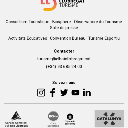
Menú
Consortium Touristique
Biosphere
Observatoire du Tourisme
Salle de presse
del
Peu
Activitats Educatives
Convention Bureau
Turisme Esportiu
pie
de
Contacter
turisme@elbaixllobregat.cat
pàgina
(+34) 93 685 24 00
2
Suivez nous