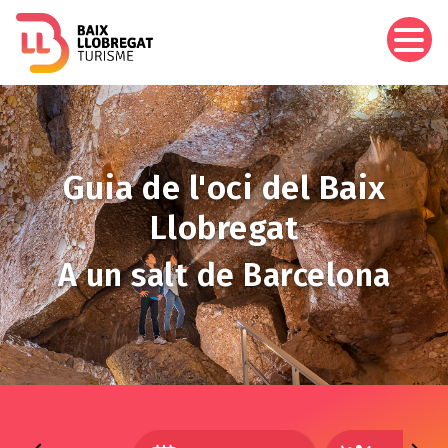
Aller
au
contenu
principal
Image
Guia de l'oci del Baix
Llobregat
A un salt de Barcelona