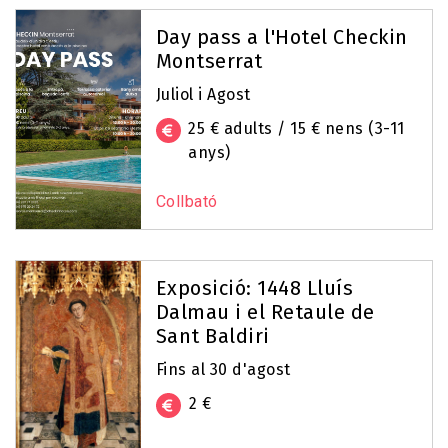
Day pass a l'Hotel Checkin
Montserrat
Juliol i Agost
25 € adults / 15 € nens (3-11
anys)
Collbató
Exposició: 1448 Lluís
Dalmau i el Retaule de
Sant Baldiri
Fins al 30 d'agost
2 €