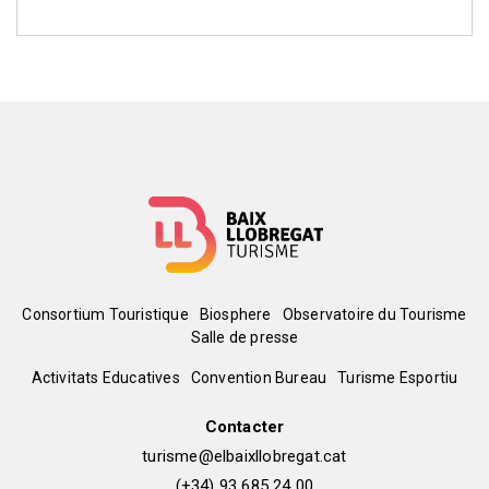
Menú
Consortium Touristique
Biosphere
Observatoire du Tourisme
Salle de presse
del
Peu
Activitats Educatives
Convention Bureau
Turisme Esportiu
pie
de
Contacter
turisme@elbaixllobregat.cat
pàgina
(+34) 93 685 24 00