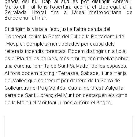
banda del riu. Cap al sud es pot distingir Abrera i
Martorell i al fons l’obertura que fa el Llobregat a la
Serralada Litoral fins a l’àrea metropolitana de
Barcelona i al mar.
Si dirigim la vista a l’est, just a l’altra banda del
Llobregat, tenim la Serra del Cul de la Portadora i de
l’Hospici, Completament pelades per causa dels
reiterats incendis forestals. Podem distingir un altiplà,
és el Pla de les bruixes, més amunt, encimbellat sobre
una carena, l’ermita de Sant Salvador de les espases.
Al fons podem distingir Terrassa, Sabadell i una franja
del Vallès que sobresurt per darrere de la Serra de
Collcardús i el Puig Ventós. Cap al nord-est s’alça la
serra de Sant Llorenç del Munt on destaquen els cims
de la Mola i el Montcau, i més al nord el Bages.