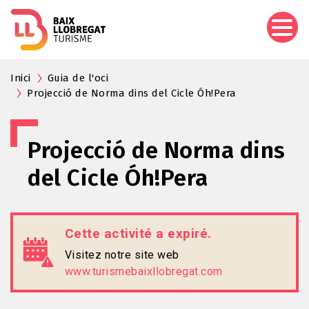
Aller
au
contenu
principal
Inici
Guia de l'oci
Projecció de Norma dins del Cicle Óh!Pera
Projecció de Norma dins
del Cicle Óh!Pera
Cette activité a expiré.
Visitez notre site web
www.turismebaixllobregat.com