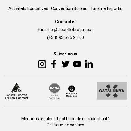
del
Peu
Activitats Educatives
Convention Bureau
Turisme Esportiu
pie
de
Contacter
turisme@elbaixllobregat.cat
pàgina
(+34) 93 685 24 00
2
Suivez nous
Peu
Mentions légales et politique de confidentialité
Politique de cookies