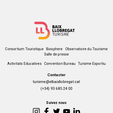
Menú
Consortium Touristique
Biosphere
Observatoire du Tourisme
Salle de presse
del
Peu
Activitats Educatives
Convention Bureau
Turisme Esportiu
pie
de
Contacter
turisme@elbaixllobregat.cat
pàgina
(+34) 93 685 24 00
2
Suivez nous