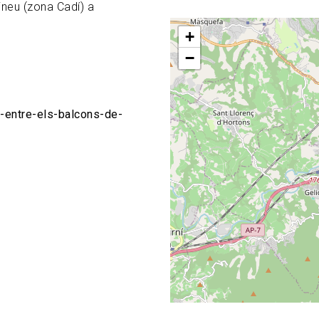
ineu (zona Cadí) a
+
−
a-entre-els-balcons-de-