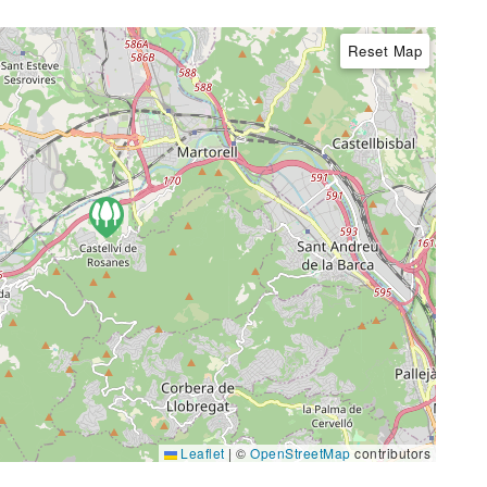
Reset Map
Leaflet
|
©
OpenStreetMap
contributors