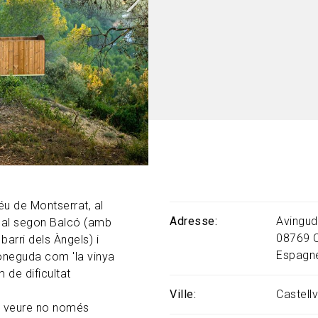
éu de Montserrat, al
Adresse
Avingud
ns al segon Balcó (amb
08769
barri dels Àngels) i
Espagn
oneguda com 'la vinya
m de dificultat
Ville
Castell
an veure no només