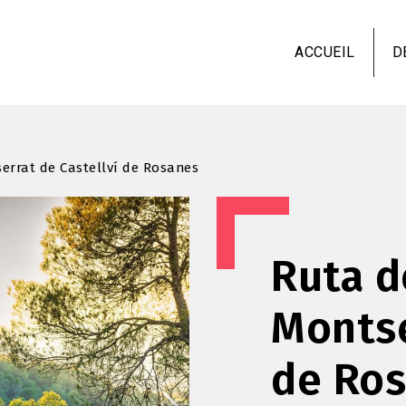
Aller
au
ACCUEIL
D
contenu
principal
errat de Castellví de Rosanes
Ruta d
Montse
de Ro