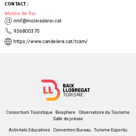
CONTACT
Molins de Rei
nmf@molinsderei.cat
936800370
https://www.candelera.cat/tcam/
Menú
Consortium Touristique
Biosphere
Observatoire du Tourisme
Salle de presse
del
Peu
Activitats Educatives
Convention Bureau
Turisme Esportiu