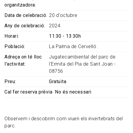
organitzadora
Data de celebració
20 d'octubre
Any de celebració
2024
Horari
11:30 - 13:30h
Població
La Palma de Cervelló
Adreça on té lloc
Jugatecambiental del parc de
l'activitat
l'Ermita del Pla de Sant Joan -
08756
Preu
Gratuïta
Cal fer reserva prèvia
No és necessari
Observem i descobrim com viuen els invertebrats del
parc.