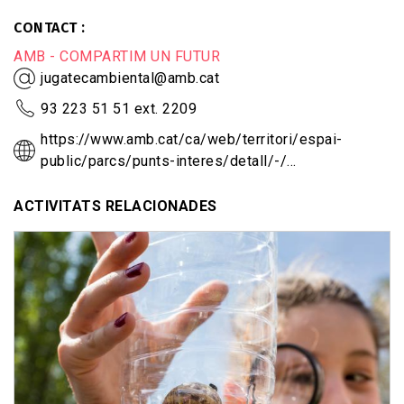
CONTACT
AMB - COMPARTIM UN FUTUR
jugatecambiental@amb.cat
93 223 51 51 ext. 2209
https://www.amb.cat/ca/web/territori/espai-
public/parcs/punts-interes/detall/-/…
ACTIVITATS RELACIONADES