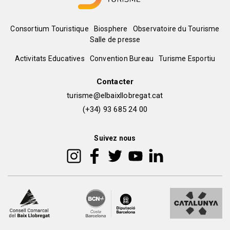
Menú
Consortium Touristique
Biosphere
Observatoire du Tourisme
Salle de presse
del
Peu
Activitats Educatives
Convention Bureau
Turisme Esportiu
pie
de
Contacter
turisme@elbaixllobregat.cat
pàgina
(+34) 93 685 24 00
2
Suivez nous