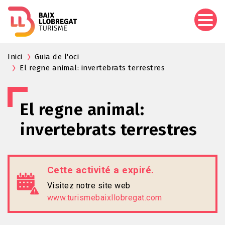
Aller
au
contenu
principal
Inici
Guia de l'oci
El regne animal: invertebrats terrestres
El regne animal:
invertebrats terrestres
Cette activité a expiré.
Visitez notre site web
www.turismebaixllobregat.com