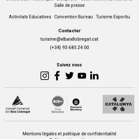
Menú
Salle de presse
del
Peu
Activitats Educatives
Convention Bureau
Turisme Esportiu
pie
de
Contacter
turisme@elbaixllobregat.cat
pàgina
(+34) 93 685 24 00
2
Suivez nous
Peu
Mentions légales et politique de confidentialité