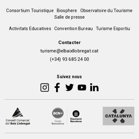
Menú
Consortium Touristique
Biosphere
Observatoire du Tourisme
Salle de presse
del
Peu
Activitats Educatives
Convention Bureau
Turisme Esportiu
pie
de
Contacter
turisme@elbaixllobregat.cat
pàgina
(+34) 93 685 24 00
2
Suivez nous