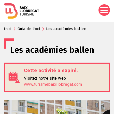
Aller
au
contenu
principal
Inici
Guia de l'oci
Les acadèmies ballen
Les acadèmies ballen
Cette activité a expiré.
Visitez notre site web
www.turismebaixllobregat.com