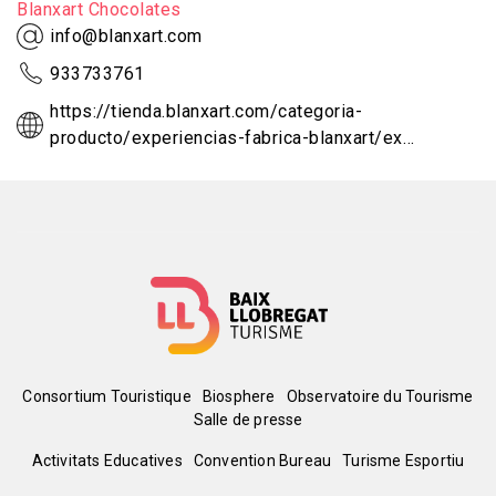
Blanxart Chocolates
info@blanxart.com
933733761
https://tienda.blanxart.com/categoria-
producto/experiencias-fabrica-blanxart/ex…
Menú
Consortium Touristique
Biosphere
Observatoire du Tourisme
Salle de presse
del
Peu
Activitats Educatives
Convention Bureau
Turisme Esportiu