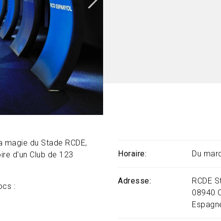
 la magie du Stade RCDE,
Horaire
Du mard
ire d'un Club de 123
Adresse
RCDE St
ocs :
08940
Espagn