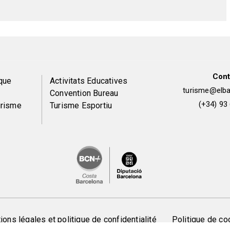
Cont
Peu
que
Activitats Educatives
turisme@elbai
Convention Bureau
de
(+34) 93
urisme
Turisme Esportiu
pàgina
2
ons légales et politique de confidentialité
Politique de co