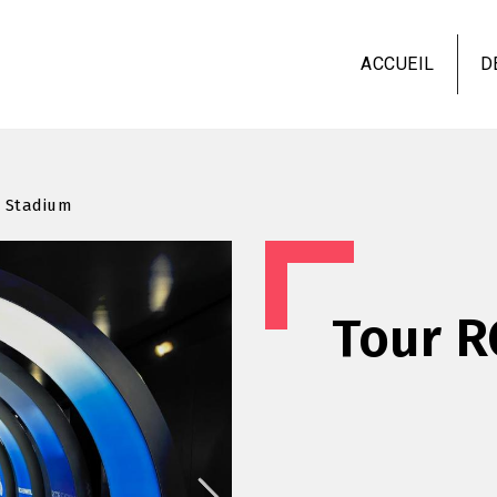
Aller
au
ACCUEIL
D
contenu
principal
 Stadium
Tour R