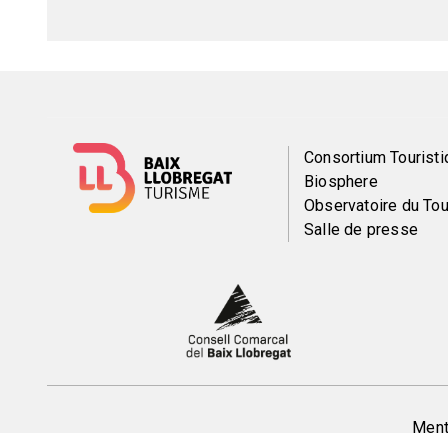
Menú
Consortium Touristi
Biosphere
del
Observatoire du To
Salle de presse
pie
Peu
Menti