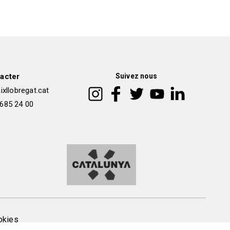
acter
Suivez nous
xllobregat.cat
 685 24 00
okies