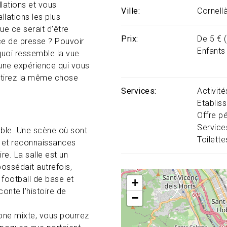
llations et vous
Ville
Cornell
llations les plus
e ce serait d’être
Prix
De 5 € 
ce de presse ? Pouvoir
Enfants
 quoi ressemble la vue
une expérience qui vous
ntirez la même chose
Services
Activit
Etablis
Offre p
Service
le. Une scène où sont
Toilette
s et reconnaissances
re. La salle est un
possédait autrefois,
 football de base et
+
onte l'histoire de
−
 zone mixte, vous pourrez