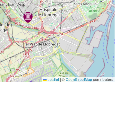
Leaflet
|
©
OpenStreetMap
contributors