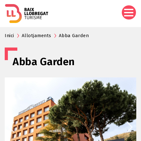
Aller
au
contenu
principal
Inici
Allotjaments
Abba Garden
Abba Garden