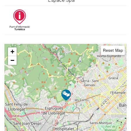
Espace Spa
Reset Map
+
−