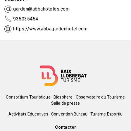
garden@abbahoteles.com
935035454
https://www.abbagardenhotel.com
Menú
Consortium Touristique
Biosphere
Observatoire du Tourisme
Salle de presse
del
Peu
Activitats Educatives
Convention Bureau
Turisme Esportiu
pie
de
Contacter